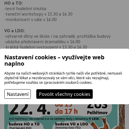
HO a TO:
-lesní hudební stezka
-taneční workshopy v 15.30 a 16.30
-minikoncert v sále v 16.00
VO a LDO:
-výtvarné dílny ve škole i na zahradě, prohlídka budovy
-ukázka představení dramaťáku v 16.00
-krátká hudební vystoupení v 15.30 a 16.30
Nastavení cookies – využívejte web
možnost absolvovat talentové zkoušky (kromě VO)
naplno
Jste srdečně zváni!
Abyste na našich webových stránkách rychle našli vše potřebné, nemuseli
zbytečně klikat a nezobrazovaly se vám věci, které vás nezajímají,
potřebujeme souhlas se zpracováním souborů cookies.
Nastavení
Povolit všechny cookies