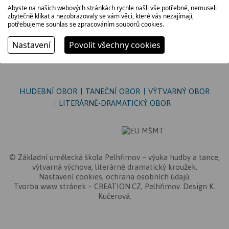
Abyste na našich webových stránkách rychle našli vše potřebné, nemuseli
kostel Kalvárie
zbytečně klikat a nezobrazovaly se vám věci, které vás nezajímají,
potřebujeme souhlas se zpracováním souborů cookies.
Nastavení
Povolit všechny cookies
HUDEBNÍ OBOR
TANEČNÍ OBOR
VÝTVARNÝ OBOR
LITERÁRNĚ-DRAMATICKÝ OBOR
©
Základní umělecká škola Pelhřimov
– výuka hudby a tance,
výtvarná výchova, literárně dramatický kroužek.
Nastavení cookies
,
ochrana osobních údajů
.
Tvorba www stránek
–
CREATION.CZ
,
Pelhřimov
. Design K.
Kučerová.