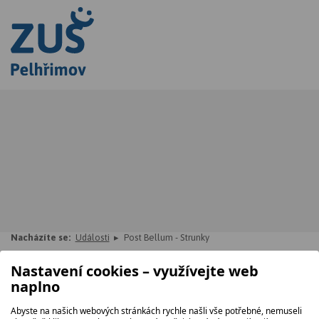
Nacházíte se:
Události
Post Bellum - Strunky
Nastavení cookies – využívejte web
POST BELLUM - STRUNKY
naplno
23. 03. 2026, 16.00
Abyste na našich webových stránkách rychle našli vše potřebné, nemuseli