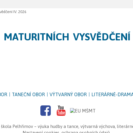
vědčení IV. 2026
 MATURITNÍCH VYSVĚDČENÍ I
BOR
TANEČNÍ OBOR
VÝTVARNÝ OBOR
LITERÁRNĚ-DRAMA
 škola Pelhřimov
– výuka hudby a tance, výtvarná výchova, literár
Nastavení cookies
,
ochrana osobních údajů
.