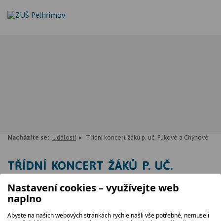
Nacházíte se:
Události
Třídní koncert žáků p. uč. Fukové a Chýnové
TŘÍDNÍ KONCERT ŽÁKŮ P. UČ.
FUKOVÉ A CHÝNOVÉ
Nastavení cookies – využívejte web
naplno
07. 05. 2026, 17.00
Abyste na našich webových stránkách rychle našli vše potřebné, nemuseli
koncertní sál ZUŠ