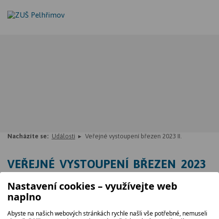
Nacházíte se:
Události
Veřejné vystoupení březen 2023 II.
VEŘEJNÉ VYSTOUPENÍ BŘEZEN 2023
II.
Nastavení cookies – využívejte web
naplno
30. 03. 2023, 18.00
Abyste na našich webových stránkách rychle našli vše potřebné, nemuseli
koncertní sál ZUŠ