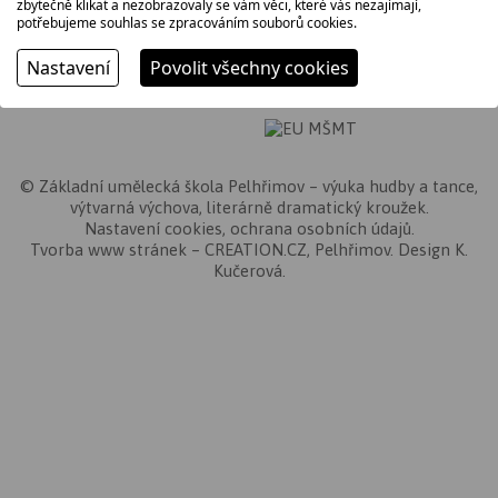
zbytečně klikat a nezobrazovaly se vám věci, které vás nezajímají,
potřebujeme souhlas se zpracováním souborů cookies.
HUDEBNÍ OBOR
TANEČNÍ OBOR
VÝTVARNÝ OBOR
Nastavení
Povolit všechny cookies
LITERÁRNĚ-DRAMATICKÝ OBOR
©
Základní umělecká škola Pelhřimov
– výuka hudby a tance,
výtvarná výchova, literárně dramatický kroužek.
Nastavení cookies
,
ochrana osobních údajů
.
Tvorba www stránek
–
CREATION.CZ
,
Pelhřimov
. Design K.
Kučerová.