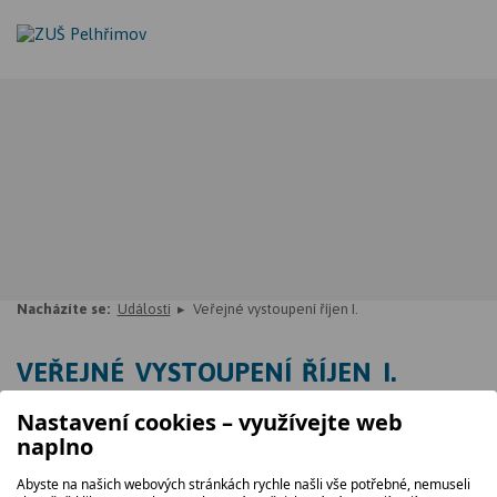
Nacházíte se:
Události
Veřejné vystoupení říjen I.
VEŘEJNÉ VYSTOUPENÍ ŘÍJEN I.
Nastavení cookies – využívejte web
31. 10. 2024, 16.00
naplno
koncertní sál
Abyste na našich webových stránkách rychle našli vše potřebné, nemuseli